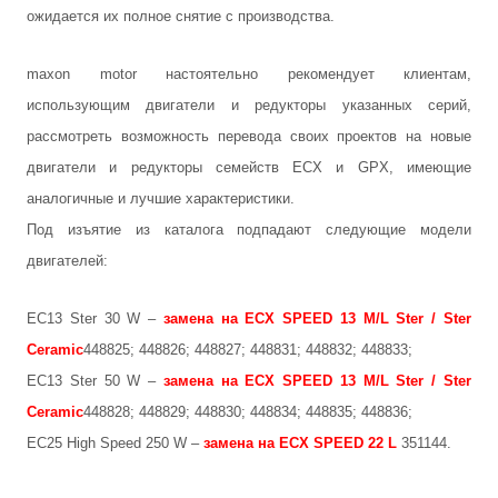
ожидается их полное снятие с производства.
maxon motor настоятельно рекомендует клиентам,
использующим двигатели и редукторы указанных серий,
рассмотреть возможность перевода своих проектов на новые
двигатели и редукторы семейств ECX и GPX, имеющие
аналогичные и лучшие характеристики.
Под изъятие из каталога подпадают следующие модели
двигателей:
EC13 Ster 30 W –
замена на ECX SPEED 13 M/L Ster / Ster
Ceramic
448825; 448826; 448827; 448831; 448832; 448833;
EC13 Ster 50 W –
замена на ECX SPEED 13 M/L Ster / Ster
Ceramic
448828; 448829; 448830; 448834; 448835; 448836;
EC25 High Speed 250 W –
замена на ECX SPEED 22 L
351144.