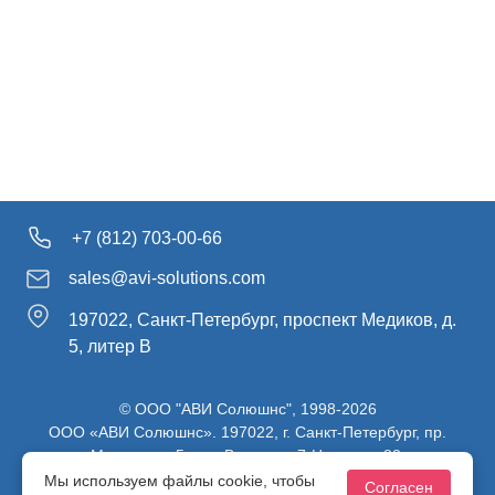
+7 (812) 703-00-66
sales@avi-solutions.com
197022, Санкт-Петербург, проспект Медиков, д.
5, литер В
© ООО "АВИ Солюшнс", 1998-2026
ООО «АВИ Солюшнс». 197022, г. Санкт-Петербург, пр.
Медиков, д.5, лит. В, ч. пом. 7-Н, ч. ком. 82.
ИНН 7813470830 / КПП 781301001 / ОГРН 1107847137980
Мы используем файлы cookie, чтобы
Согласен