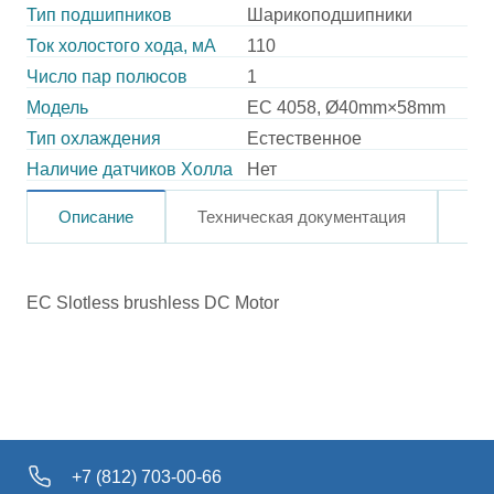
Тип подшипников
Шарикоподшипники
Ток холостого хода, мА
110
Число пар полюсов
1
Модель
EC 4058, Ø40mm×58mm
Тип охлаждения
Естественное
Наличие датчиков Холла
Нет
Описание
Техническая документация
Ка
EC Slotless brushless DC Motor
+7 (812) 703-00-66