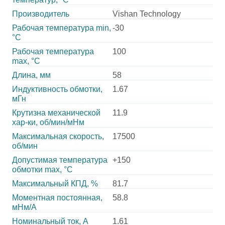
Производитель
Vishan Technology
Рабочая температура min,
-30
°С
Рабочая температура
100
max, °С
Длина, мм
58
Индуктивность обмотки,
1.67
мГн
Крутизна механической
11.9
хар-ки, об/мин/мНм
Максимальная скорость,
17500
об/мин
Допустимая температура
+150
обмотки max, °С
Максимальный КПД, %
81.7
Моментная постоянная,
58.8
мНм/А
Номинальный ток, А
1.61