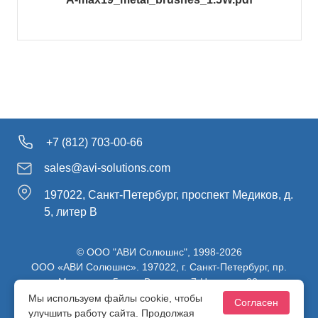
+7 (812) 703-00-66
sales@avi-solutions.com
197022, Санкт-Петербург, проспект Медиков, д.
5, литер В
© ООО "АВИ Солюшнс", 1998-2026
ООО «АВИ Солюшнс». 197022, г. Санкт-Петербург, пр.
Медиков, д.5, лит. В, ч. пом. 7-Н, ч. ком. 82.
ИНН 7813470830 / КПП 781301001 / ОГРН 1107847137980
Мы используем файлы cookie, чтобы
Согласен
улучшить работу сайта. Продолжая