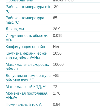
Производитель
maxon motor
Рабочая температура min,
-30
°С
Рабочая температура
65
max, °С
Длина, мм
28.9
Индуктивность обмотки,
0.019
мГн
Конфигурация онлайн
Нет
Крутизна механической
1050
хар-ки, об/мин/мНм
Максимальная скорость,
10000
об/мин
Допустимая температура
+85
обмотки max, °С
Максимальный КПД, %
72
Моментная постоянная,
1.76
мНм/А
Номинальный ток, А
0.84