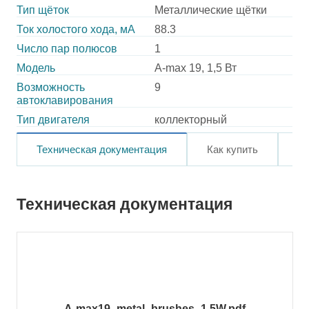
Тип щёток
Металлические щётки
Ток холостого хода, мА
88.3
Число пар полюсов
1
Модель
A-max 19, 1,5 Вт
Возможность
9
автоклавирования
Тип двигателя
коллекторный
Техническая документация
Как купить
О
Техническая документация
A-max19_metal_brushes_1.5W.pdf