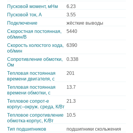
Пусковой момент, мНм
6.23
Пусковой ток, А
3.55
Подключение
жёсткие выводы
Скоростная постоянная,
5440
об/мин/В
Скорость холостого хода,
6390
об/мин
Сопротивление обмотки,
0.338
Ом
Тепловая постоянная
201
времени двигателя, с
Тепловая постоянная
13.7
времени обмотки, с
Тепловое сопрот-е
21.3
корпус–окруж. среда, К/Вт
Тепловое сопротивление
10.5
обмотка-корпус, K/Вт
Тип подшипников
подшипники скольжения