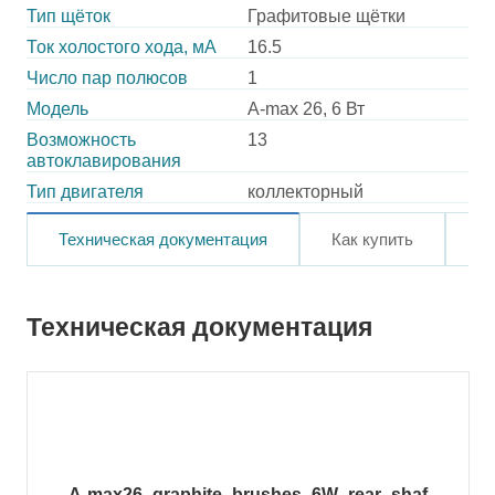
Тип щёток
Графитовые щётки
Ток холостого хода, мА
16.5
Число пар полюсов
1
Модель
A-max 26, 6 Вт
Возможность
13
автоклавирования
Тип двигателя
коллекторный
Техническая документация
Как купить
О
Техническая документация
A-max26_graphite_brushes_6W_rear_shaf