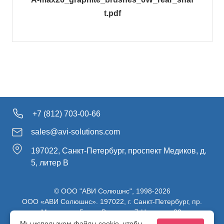
t.pdf
+7 (812) 703-00-66
sales@avi-solutions.com
197022, Санкт-Петербург, проспект Медиков, д.
5, литер В
© ООО "АВИ Солюшнс", 1998-2026
ООО «АВИ Солюшнс». 197022, г. Санкт-Петербург, пр.
Медиков, д.5, лит. В, ч. пом. 7-Н, ч. ком. 82.
ИНН 7813470830 / КПП 781301001 / ОГРН 1107847137980
Мы используем файлы cookie, чтобы