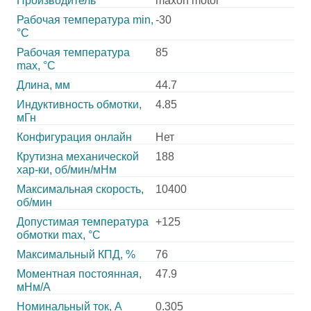
Производитель
maxon motor
Рабочая температура min,
-30
°С
Рабочая температура
85
max, °С
Длина, мм
44.7
Индуктивность обмотки,
4.85
мГн
Конфигурация онлайн
Нет
Крутизна механической
188
хар-ки, об/мин/мНм
Максимальная скорость,
10400
об/мин
Допустимая температура
+125
обмотки max, °С
Максимальный КПД, %
76
Моментная постоянная,
47.9
мНм/А
Номинальный ток, А
0.305