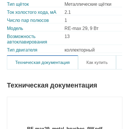
Тип щёток
Металлические щётки
Ток холостого хода, мА
2.1
Число пар полюсов
1
Модель
RE-max 29, 9 Вт
Возможность
13
автоклавирования
Тип двигателя
коллекторный
Техническая документация
Как купить
О
Техническая документация
RE-max29_metal_brushes_9W.pdf