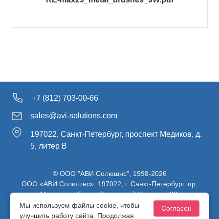
+7 (812) 703-00-66
sales@avi-solutions.com
197022, Санкт-Петербург, проспект Медиков, д.
5, литер В
© ООО "АВИ Солюшнс", 1998-2026
ООО «АВИ Солюшнс». 197022, г. Санкт-Петербург, пр.
Медиков, д.5, лит. В, ч. пом. 7-Н, ч. ком. 82.
ИНН 7813470830 / КПП 781301001 / ОГРН 1107847137980
Мы используем файлы cookie, чтобы
Согласен
улучшить работу сайта. Продолжая