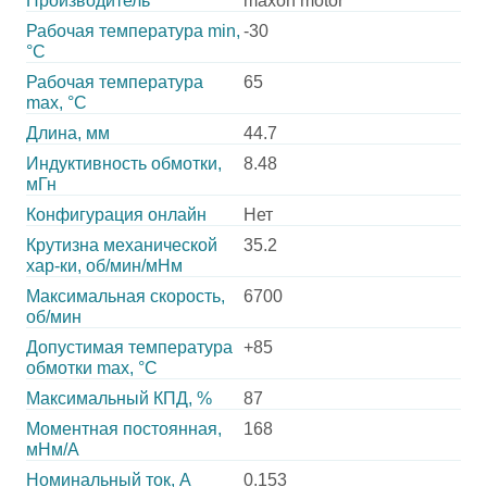
Производитель
maxon motor
Рабочая температура min,
-30
°С
Рабочая температура
65
max, °С
Длина, мм
44.7
Индуктивность обмотки,
8.48
мГн
Конфигурация онлайн
Нет
Крутизна механической
35.2
хар-ки, об/мин/мНм
Максимальная скорость,
6700
об/мин
Допустимая температура
+85
обмотки max, °С
Максимальный КПД, %
87
Моментная постоянная,
168
мНм/А
Номинальный ток, А
0.153