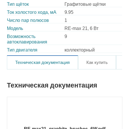
Тип щёток
Графитовые щётки
Ток холостого хода, мА
9.95
Число пар полюсов
1
Модель
RE-max 21, 6 Вт
Возможность
9
автоклавирования
Тип двигателя
коллекторный
Техническая документация
Как купить
О
Техническая документация
RE-max21_graphite_brushes_6W.pdf