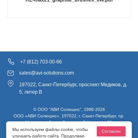
+7 (812) 703-00-66
sales@avi-solutions.com
197022, Санкт-Петербург, проспект Медиков, д.
5, литер В
© ООО "АВИ Солюшнс", 1998-2026
ООО «АВИ Солюшнс». 197022, г. Санкт-Петербург, пр.
Медиков, д.5, лит. В, ч. пом. 7-Н, ч. ком. 82.
ИНН 7813470830 / КПП 781301001 / ОГРН 1107847137980
Мы используем файлы cookie, чтобы
Согласен
улучшить работу сайта. Продолжая