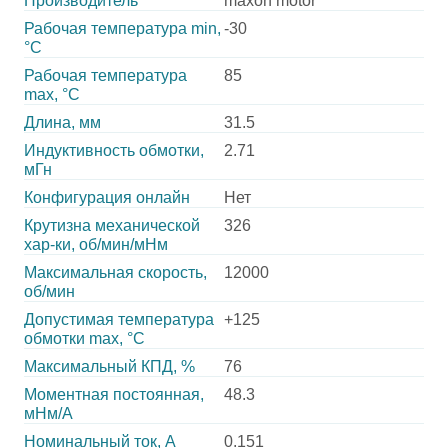
Производитель
maxon motor
Рабочая температура min,
-30
°С
Рабочая температура
85
max, °С
Длина, мм
31.5
Индуктивность обмотки,
2.71
мГн
Конфигурация онлайн
Нет
Крутизна механической
326
хар-ки, об/мин/мНм
Максимальная скорость,
12000
об/мин
Допустимая температура
+125
обмотки max, °С
Максимальный КПД, %
76
Моментная постоянная,
48.3
мНм/А
Номинальный ток, А
0.151