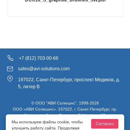
+7 (812) 703-00-66
sales@avi-solutions.com
197022, Санкт-Петербург, проспект Медиков, д.
5, литер В
© ООО "АВИ Солюшнс", 1998-2026
ООО «АВИ Солюшнс». 197022, г. Санкт-Петербург, пр.
Медиков, д.5, лит. В, ч. пом. 7-Н, ч. ком. 82.
ИНН 7813470830 / КПП 781301001 / ОГРН 1107847137980
Мы используем файлы cookie, чтобы
Согласен
улучшить работу сайта. Продолжая