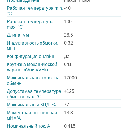
Производитель
maxon motor
Рабочая температура min,
-40
°С
Рабочая температура
100
max, °С
Длина, мм
26.5
Индуктивность обмотки,
0.32
мГн
Конфигурация онлайн
Да
Крутизна механической
641
хар-ки, об/мин/мНм
Максимальная скорость,
17000
об/мин
Допустимая температура
+125
обмотки max, °С
Максимальный КПД, %
77
Моментная постоянная,
13.3
мНм/А
Номинальный ток, А
0.415