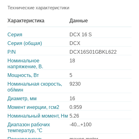
Технические характеристики
Характеристика
Данные
Серия
DCX 16 S
Серия (общая)
DCX
P/N
DCX16S01GBKL622
Номинальное
18
напряжение, В.
Мощность, Вт
5
Номинальная скорость,
9230
об/мин
Диаметр, мм
16
Момент инерции, гсм2
0.959
Номинальный момент, Нм
5.26
Диапазон рабочих
-40...+100
температур, °С