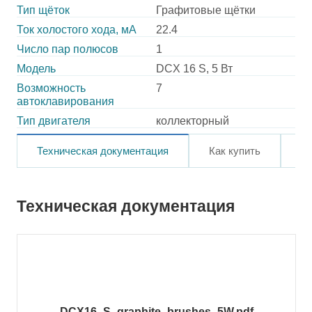
Тип щёток
Графитовые щётки
Ток холостого хода, мА
22.4
Число пар полюсов
1
Модель
DCX 16 S, 5 Вт
Возможность
7
автоклавирования
Тип двигателя
коллекторный
Техническая документация
Как купить
О
Техническая документация
DCX16_S_graphite_brushes_5W.pdf