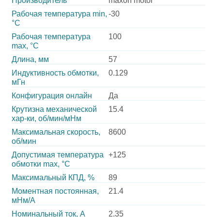
Производитель
maxon motor
Рабочая температура min,
-30
°С
Рабочая температура
100
max, °С
Длина, мм
57
Индуктивность обмотки,
0.129
мГн
Конфигурация онлайн
Да
Крутизна механической
15.4
хар-ки, об/мин/мНм
Максимальная скорость,
8600
об/мин
Допустимая температура
+125
обмотки max, °С
Максимальный КПД, %
89
Моментная постоянная,
21.4
мНм/А
Номинальный ток, А
2.35