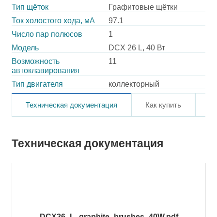
Тип щёток
Графитовые щётки
Ток холостого хода, мА
97.1
Число пар полюсов
1
Модель
DCX 26 L, 40 Вт
Возможность
11
автоклавирования
Тип двигателя
коллекторный
Техническая документация
Как купить
О
Техническая документация
DCX26_L_graphite_brushes_40W.pdf