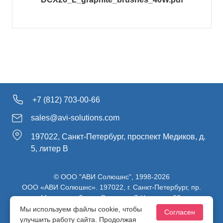
+7 (812) 703-00-66
sales@avi-solutions.com
197022, Санкт-Петербург, проспект Медиков, д.
5, литер В
© ООО "АВИ Солюшнс", 1998-2026
ООО «АВИ Солюшнс». 197022, г. Санкт-Петербург, пр.
Медиков, д.5, лит. В, ч. пом. 7-Н, ч. ком. 82.
ИНН 7813470830 / КПП 781301001 / ОГРН 1107847137980
Мы используем файлы cookie, чтобы
Согласен
улучшить работу сайта. Продолжая