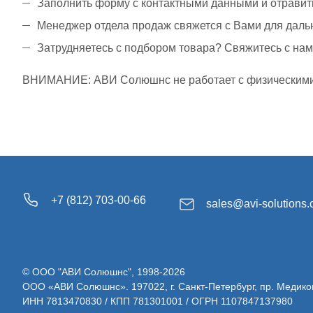
Заполнить форму с контактными данными и отравит
Менеджер отдела продаж свяжется с Вами для даль
Затрудняетесь с подбором товара? Свяжитесь с н
ВНИМАНИЕ: АВИ Солюшнс не работает с физическими 
+7 (812) 703-00-66
sales@avi-solutions
© ООО "АВИ Солюшнс", 1998-2026
ООО «АВИ Солюшнс». 197022, г. Санкт-Петербург, пр. Медиков, д.
ИНН 7813470830 / КПП 781301001 / ОГРН 1107847137980