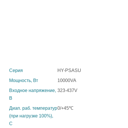
Серия
HY-PSASU
Мощность, Вт
10000VA
Входное напряжение,
323-437V
В
Диап. раб. температур
0/+45℃
(при нагрузке 100%),
C