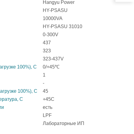
Hangyu Power
HY-PSASU
10000VA
HY-PSASU 31010
0-300V
437
323
323-437V
агрузке 100%), C
0/+45℃
1
-
агрузке 100%), C
45
ература, C
+45C
ти
есть
LPF
Лабораторные ИП