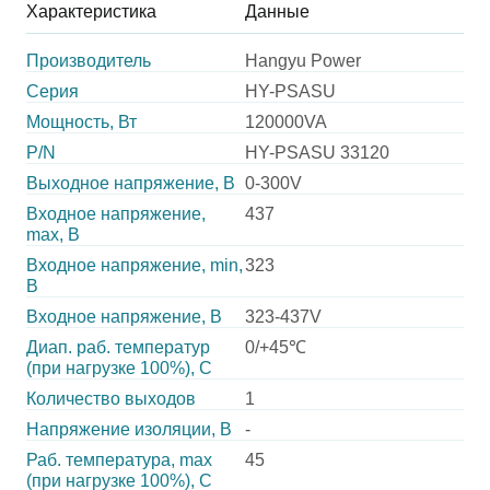
Характеристика
Данные
Производитель
Hangyu Power
Серия
HY-PSASU
Мощность, Вт
120000VA
P/N
HY-PSASU 33120
Выходное напряжение, В
0-300V
Входное напряжение,
437
max, В
Входное напряжение, min,
323
В
Входное напряжение, В
323-437V
Диап. раб. температур
0/+45℃
(при нагрузке 100%), C
Количество выходов
1
Напряжение изоляции, В
-
Раб. температура, max
45
(при нагрузке 100%), C