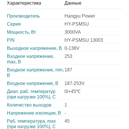
Характеристика
Данные
Производитель
Hangyu Power
Серия
HY-PSMSU
Мощность, Вт
3000VA
P/N
HY-PSMSU 13003
Выходное напряжение, В
0-138V
Входное напряжение,
253
max, В
Входное напряжение, min,
187
В
Входное напряжение, В
187-253V
Диап. раб. температур
0/+45℃
(при нагрузке 100%), C
Количество выходов
1
Напряжение изоляции, В
-
Раб. температура, max
45
(при нагрузке 100%), C