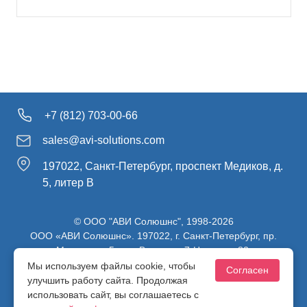
+7 (812) 703-00-66
sales@avi-solutions.com
197022, Санкт-Петербург, проспект Медиков, д.
5, литер В
© ООО "АВИ Солюшнс", 1998-2026
ООО «АВИ Солюшнс». 197022, г. Санкт-Петербург, пр.
Медиков, д.5, лит. В, ч. пом. 7-Н, ч. ком. 82.
ИНН 7813470830 / КПП 781301001 / ОГРН 1107847137980
Мы используем файлы cookie, чтобы
Согласен
улучшить работу сайта. Продолжая
использовать сайт, вы соглашаетесь с
Политика конфиденциальности