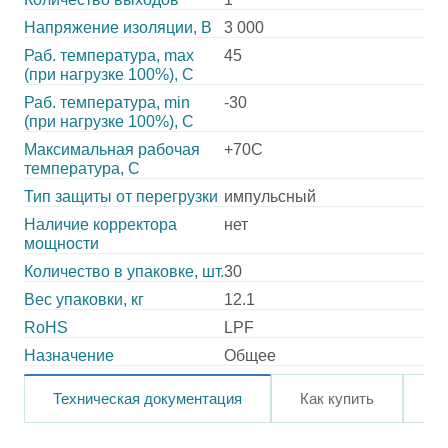
Напряжение изоляции, В
3 000
Раб. температура, max
45
(при нагрузке 100%), C
Раб. температура, min
-30
(при нагрузке 100%), C
Максимальная рабочая
+70C
температура, C
Тип защиты от перегрузки
импульсный
Наличие корректора
нет
мощности
Количество в упаковке, шт.
30
Вес упаковки, кг
12.1
RoHS
LPF
Назначение
Общее
Техническая документация
Как купить
О