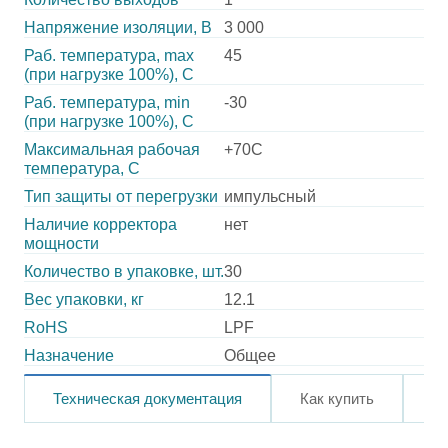
Напряжение изоляции, В
3 000
Раб. температура, max
45
(при нагрузке 100%), C
Раб. температура, min
-30
(при нагрузке 100%), C
Максимальная рабочая
+70C
температура, C
Тип защиты от перегрузки
импульсный
Наличие корректора
нет
мощности
Количество в упаковке, шт.
30
Вес упаковки, кг
12.1
RoHS
LPF
Назначение
Общее
Техническая документация
Как купить
О