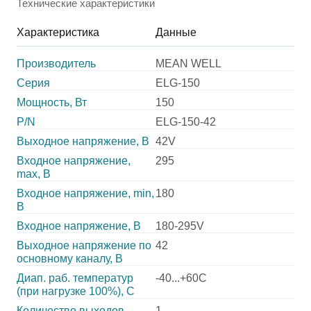
Технические характеристики
Характеристика
Данные
Производитель
MEAN WELL
Серия
ELG-150
Мощность, Вт
150
P/N
ELG-150-42
Выходное напряжение, В
42V
Входное напряжение,
295
max, В
Входное напряжение, min,
180
В
Входное напряжение, В
180-295V
Выходное напряжение по
42
основному каналу, В
Диап. раб. температур
-40...+60C
(при нагрузке 100%), C
Количество выходов
1