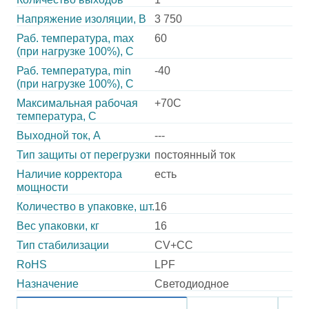
Напряжение изоляции, В
3 750
Раб. температура, max
60
(при нагрузке 100%), C
Раб. температура, min
-40
(при нагрузке 100%), C
Максимальная рабочая
+70C
температура, C
Выходной ток, А
---
Тип защиты от перегрузки
постоянный ток
Наличие корректора
есть
мощности
Количество в упаковке, шт.
16
Вес упаковки, кг
16
Тип стабилизации
CV+CC
RoHS
LPF
Назначение
Светодиодное