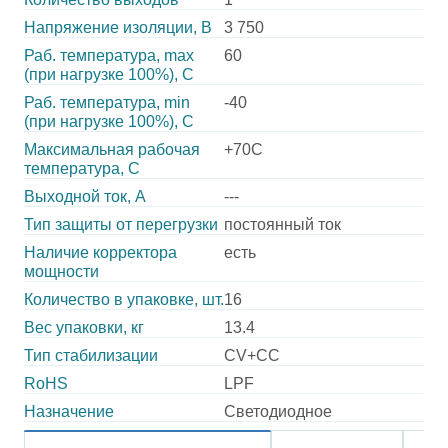
Напряжение изоляции, В
3 750
Раб. температура, max
60
(при нагрузке 100%), C
Раб. температура, min
-40
(при нагрузке 100%), C
Максимальная рабочая
+70C
температура, C
Выходной ток, А
---
Тип защиты от перегрузки
постоянный ток
Наличие корректора
есть
мощности
Количество в упаковке, шт.
16
Вес упаковки, кг
13.4
Тип стабилизации
CV+CC
RoHS
LPF
Назначение
Светодиодное