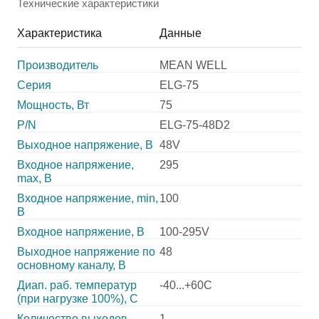
Технические характеристики
Характеристика
Данные
Производитель
MEAN WELL
Серия
ELG-75
Мощность, Вт
75
P/N
ELG-75-48D2
Выходное напряжение, В
48V
Входное напряжение,
295
max, В
Входное напряжение, min,
100
В
Входное напряжение, В
100-295V
Выходное напряжение по
48
основному каналу, В
Диап. раб. температур
-40...+60C
(при нагрузке 100%), C
Количество выходов
1