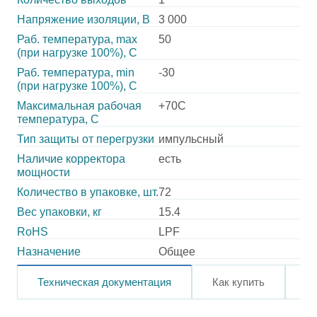
Напряжение изоляции, В
3 000
Раб. температура, max
50
(при нагрузке 100%), C
Раб. температура, min
-30
(при нагрузке 100%), C
Максимальная рабочая
+70C
температура, C
Тип защиты от перегрузки
импульсный
Наличие корректора
есть
мощности
Количество в упаковке, шт.
72
Вес упаковки, кг
15.4
RoHS
LPF
Назначение
Общее
Техническая документация
Как купить
О