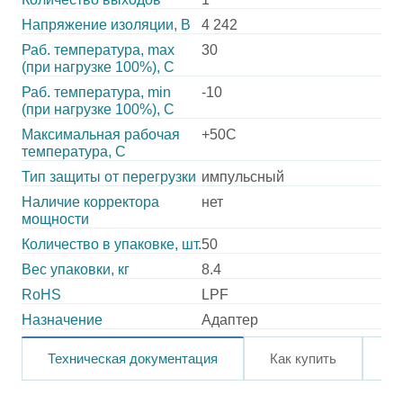
Напряжение изоляции, В
4 242
Раб. температура, max
30
(при нагрузке 100%), C
Раб. температура, min
-10
(при нагрузке 100%), C
Максимальная рабочая
+50C
температура, C
Тип защиты от перегрузки
импульсный
Наличие корректора
нет
мощности
Количество в упаковке, шт.
50
Вес упаковки, кг
8.4
RoHS
LPF
Назначение
Адаптер
Техническая документация
Как купить
О