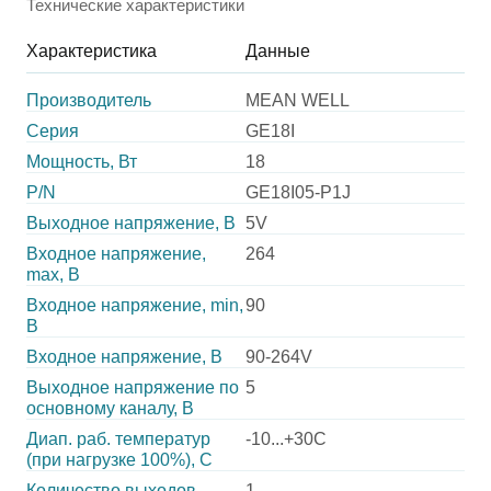
Технические характеристики
Характеристика
Данные
Производитель
MEAN WELL
Серия
GE18I
Мощность, Вт
18
P/N
GE18I05-P1J
Выходное напряжение, В
5V
Входное напряжение,
264
max, В
Входное напряжение, min,
90
В
Входное напряжение, В
90-264V
Выходное напряжение по
5
основному каналу, В
Диап. раб. температур
-10...+30C
(при нагрузке 100%), C
Количество выходов
1