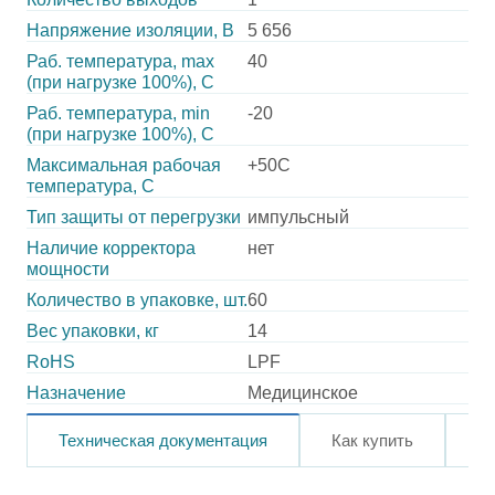
Напряжение изоляции, В
5 656
Раб. температура, max
40
(при нагрузке 100%), C
Раб. температура, min
-20
(при нагрузке 100%), C
Максимальная рабочая
+50C
температура, C
Тип защиты от перегрузки
импульсный
Наличие корректора
нет
мощности
Количество в упаковке, шт.
60
Вес упаковки, кг
14
RoHS
LPF
Назначение
Медицинское
Техническая документация
Как купить
О