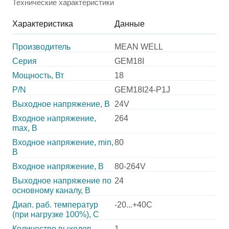
Технические характеристики
Характеристика
Данные
Производитель
MEAN WELL
Серия
GEM18I
Мощность, Вт
18
P/N
GEM18I24-P1J
Выходное напряжение, В
24V
Входное напряжение,
264
max, В
Входное напряжение, min,
80
В
Входное напряжение, В
80-264V
Выходное напряжение по
24
основному каналу, В
Диап. раб. температур
-20...+40C
(при нагрузке 100%), C
Количество выходов
1