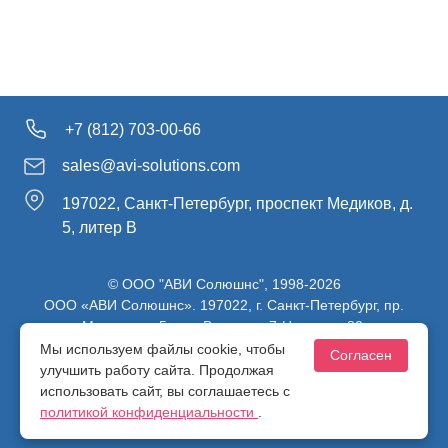
+7 (812) 703-00-66
sales@avi-solutions.com
197022, Санкт-Петербург, проспект Медиков, д.
5, литер В
© ООО "АВИ Солюшнс", 1998-2026
ООО «АВИ Солюшнс». 197022, г. Санкт-Петербург, пр.
Медиков, д.5, лит. В, ч. пом. 7-Н, ч. ком. 82.
ИНН 7813470830 / КПП 781301001 / ОГРН 1107847137980
Мы используем файлы cookie, чтобы
Согласен
улучшить работу сайта. Продолжая
использовать сайт, вы соглашаетесь с
Политика конфиденциальности
политикой конфиденциальности
.