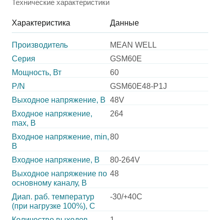
Технические характеристики
Характеристика
Данные
Производитель
MEAN WELL
Серия
GSM60E
Мощность, Вт
60
P/N
GSM60E48-P1J
Выходное напряжение, В
48V
Входное напряжение,
264
max, В
Входное напряжение, min,
80
В
Входное напряжение, В
80-264V
Выходное напряжение по
48
основному каналу, В
Диап. раб. температур
-30/+40C
(при нагрузке 100%), C
Количество выходов
1