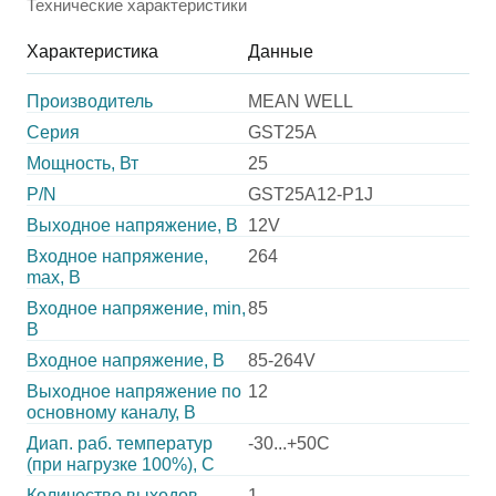
Технические характеристики
Характеристика
Данные
Производитель
MEAN WELL
Серия
GST25A
Мощность, Вт
25
P/N
GST25A12-P1J
Выходное напряжение, В
12V
Входное напряжение,
264
max, В
Входное напряжение, min,
85
В
Входное напряжение, В
85-264V
Выходное напряжение по
12
основному каналу, В
Диап. раб. температур
-30...+50C
(при нагрузке 100%), C
Количество выходов
1