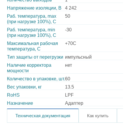
Напряжение изоляции, В
4 242
Раб. температура, max
50
(при нагрузке 100%), C
Раб. температура, min
-30
(при нагрузке 100%), C
Максимальная рабочая
+70C
температура, C
Тип защиты от перегрузки
импульсный
Наличие корректора
нет
мощности
Количество в упаковке, шт.
60
Вес упаковки, кг
13.5
RoHS
LPF
Назначение
Адаптер
Техническая документация
Как купить
О