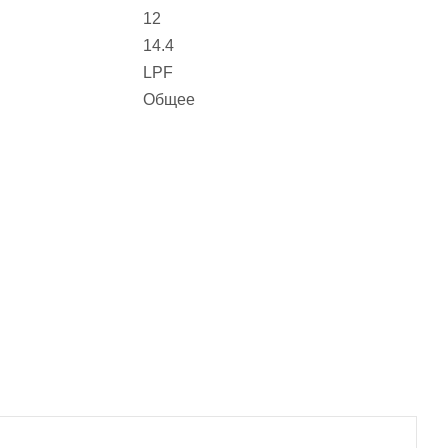
12
14.4
LPF
Общее