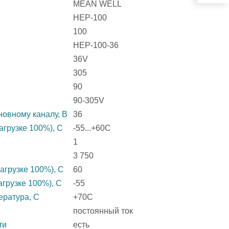
MEAN WELL
HEP-100
100
HEP-100-36
36V
305
90
90-305V
овному каналу, В
36
агрузке 100%), C
-55...+60С
1
3 750
агрузке 100%), C
60
агрузке 100%), C
-55
ература, C
+70C
постоянный ток
ти
есть