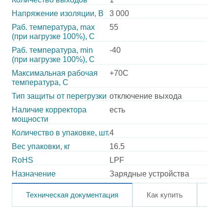
Напряжение изоляции, В
3 000
Раб. температура, max
55
(при нагрузке 100%), C
Раб. температура, min
-40
(при нагрузке 100%), C
Максимальная рабочая
+70C
температура, C
Тип защиты от перегрузки
отключение выхода
Наличие корректора
есть
мощности
Количество в упаковке, шт.
4
Вес упаковки, кг
16.5
RoHS
LPF
Назначение
Зарядные устройства
Техническая документация
Как купить
О