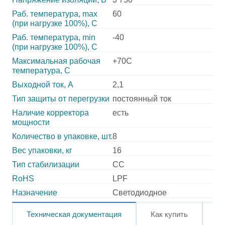
Раб. температура, max
60
(при нагрузке 100%), C
Раб. температура, min
-40
(при нагрузке 100%), C
Максимальная рабочая
+70C
температура, C
Выходной ток, А
2,1
Тип защиты от перегрузки
постоянный ток
Наличие корректора
есть
мощности
Количество в упаковке, шт.
8
Вес упаковки, кг
16
Тип стабилизации
CC
RoHS
LPF
Назначение
Светодиодное
Техническая документация
Как купить
О