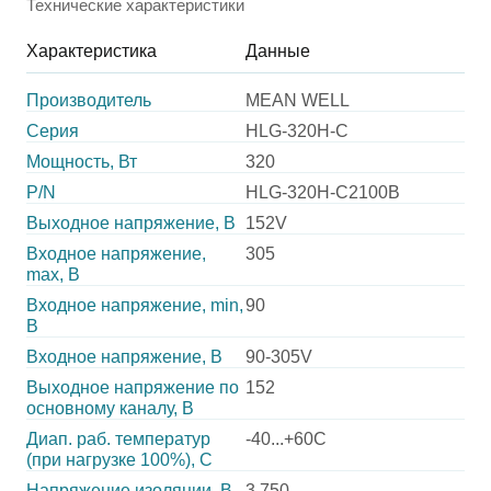
Технические характеристики
Характеристика
Данные
Производитель
MEAN WELL
Серия
HLG-320H-C
Мощность, Вт
320
P/N
HLG-320H-C2100B
Выходное напряжение, В
152V
Входное напряжение,
305
max, В
Входное напряжение, min,
90
В
Входное напряжение, В
90-305V
Выходное напряжение по
152
основному каналу, В
Диап. раб. температур
-40...+60C
(при нагрузке 100%), C
Напряжение изоляции, В
3 750