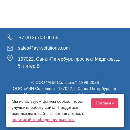
+7 (812) 703-00-66
sales@avi-solutions.com
197022, Санкт-Петербург, проспект Медиков, д.
5, литер В
© ООО "АВИ Солюшнс", 1998-2026
ООО «АВИ Солюшнс». 197022, г. Санкт-Петербург, пр.
Медиков, д.5, лит. В, ч. пом. 7-Н, ч. ком. 82.
ИНН 7813470830 / КПП 781301001 / ОГРН 1107847137980
Мы используем файлы cookie, чтобы
Согласен
улучшить работу сайта. Продолжая
использовать сайт, вы соглашаетесь с
Политика конфиденциальности
политикой конфиденциальности
.