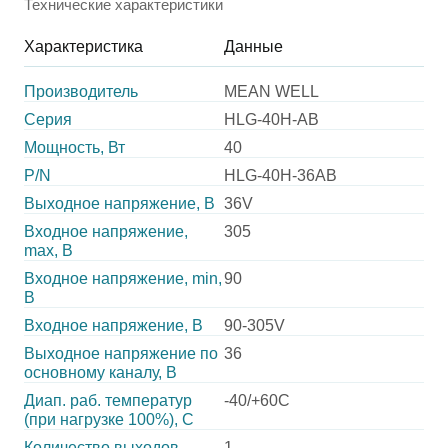
Технические характеристики
Характеристика
Данные
Производитель
MEAN WELL
Серия
HLG-40H-AB
Мощность, Вт
40
P/N
HLG-40H-36AB
Выходное напряжение, В
36V
Входное напряжение,
305
max, В
Входное напряжение, min,
90
В
Входное напряжение, В
90-305V
Выходное напряжение по
36
основному каналу, В
Диап. раб. температур
-40/+60C
(при нагрузке 100%), C
Количество выходов
1