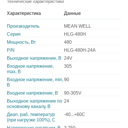
Технические характеристики
Характеристика
Данные
Производитель
MEAN WELL
Серия
HLG-480H
Мощность, Вт
480
P/N
HLG-480H-24A
Выходное напряжение, В
24V
Входное напряжение,
305
max, В
Входное напряжение, min,
90
В
Входное напряжение, В
90-305V
Выходное напряжение по
24
основному каналу, В
Диап. раб. температур
-40...+60C
(при нагрузке 100%), C
Напряжение изоляции, В
3 750