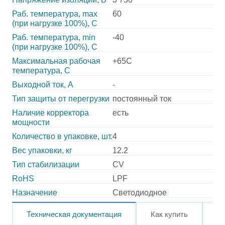
Раб. температура, max
60
(при нагрузке 100%), C
Раб. температура, min
-40
(при нагрузке 100%), C
Максимальная рабочая
+65C
температура, C
Выходной ток, А
-
Тип защиты от перегрузки
постоянный ток
Наличие корректора
есть
мощности
Количество в упаковке, шт.
4
Вес упаковки, кг
12.2
Тип стабилизации
CV
RoHS
LPF
Назначение
Светодиодное
Техническая документация
Как купить
О