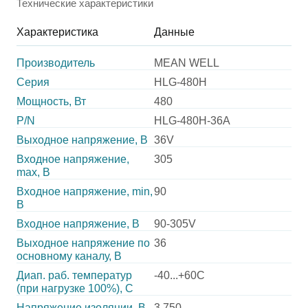
Технические характеристики
Характеристика
Данные
Производитель
MEAN WELL
Серия
HLG-480H
Мощность, Вт
480
P/N
HLG-480H-36A
Выходное напряжение, В
36V
Входное напряжение,
305
max, В
Входное напряжение, min,
90
В
Входное напряжение, В
90-305V
Выходное напряжение по
36
основному каналу, В
Диап. раб. температур
-40...+60C
(при нагрузке 100%), C
Напряжение изоляции, В
3 750