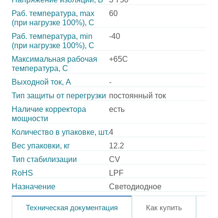
Раб. температура, max
60
(при нагрузке 100%), C
Раб. температура, min
-40
(при нагрузке 100%), C
Максимальная рабочая
+65C
температура, C
Выходной ток, А
-
Тип защиты от перегрузки
постоянный ток
Наличие корректора
есть
мощности
Количество в упаковке, шт.
4
Вес упаковки, кг
12.2
Тип стабилизации
CV
RoHS
LPF
Назначение
Светодиодное
Техническая документация
Как купить
О