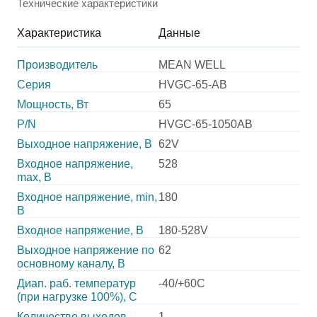
Технические характеристики
Характеристика
Данные
Производитель
MEAN WELL
Серия
HVGC-65-AB
Мощность, Вт
65
P/N
HVGC-65-1050AB
Выходное напряжение, В
62V
Входное напряжение,
528
max, В
Входное напряжение, min,
180
В
Входное напряжение, В
180-528V
Выходное напряжение по
62
основному каналу, В
Диап. раб. температур
-40/+60C
(при нагрузке 100%), C
Количество выходов
1