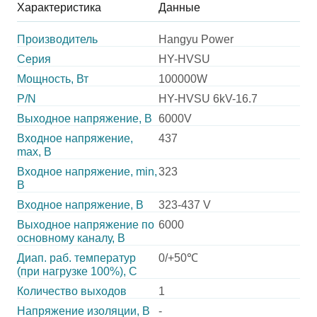
Характеристика
Данные
Производитель
Hangyu Power
Серия
HY-HVSU
Мощность, Вт
100000W
P/N
HY-HVSU 6kV-16.7
Выходное напряжение, В
6000V
Входное напряжение,
437
max, В
Входное напряжение, min,
323
В
Входное напряжение, В
323-437 V
Выходное напряжение по
6000
основному каналу, В
Диап. раб. температур
0/+50℃
(при нагрузке 100%), C
Количество выходов
1
Напряжение изоляции, В
-