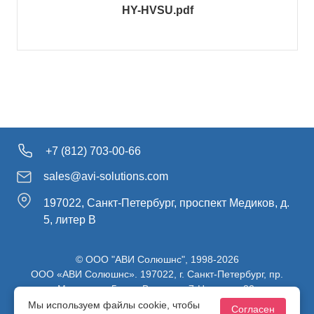
HY-HVSU.pdf
+7 (812) 703-00-66
sales@avi-solutions.com
197022, Санкт-Петербург, проспект Медиков, д.
5, литер В
© ООО "АВИ Солюшнс", 1998-2026
ООО «АВИ Солюшнс». 197022, г. Санкт-Петербург, пр.
Медиков, д.5, лит. В, ч. пом. 7-Н, ч. ком. 82.
ИНН 7813470830 / КПП 781301001 / ОГРН 1107847137980
Мы используем файлы cookie, чтобы
Согласен