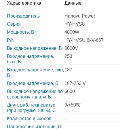
Характеристика
Данные
Производитель
Hangyu Power
Серия
HY-HVSU
Мощность, Вт
4000W
P/N
HY-HVSU 6kV-667
Выходное напряжение, В
6000V
Входное напряжение,
253
max, В
Входное напряжение, min,
187
В
Входное напряжение, В
187-253 V
Выходное напряжение по
6000
основному каналу, В
Диап. раб. температур
0/+50℃
(при нагрузке 100%), C
Количество выходов
1
Напряжение изоляции, В
-