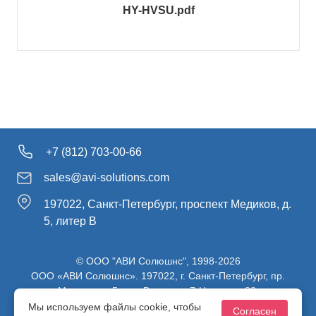
HY-HVSU.pdf
+7 (812) 703-00-66
sales@avi-solutions.com
197022, Санкт-Петербург, проспект Медиков, д.
5, литер В
© ООО "АВИ Солюшнс", 1998-2026
ООО «АВИ Солюшнс». 197022, г. Санкт-Петербург, пр.
Медиков, д.5, лит. В, ч. пом. 7-Н, ч. ком. 82.
ИНН 7813470830 / КПП 781301001 / ОГРН 1107847137980
Мы используем файлы cookie, чтобы
Согласен