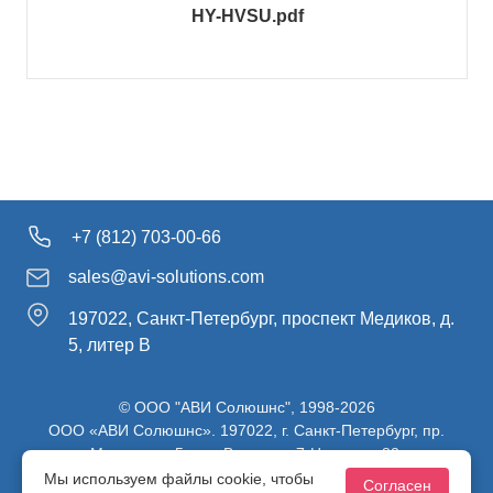
HY-HVSU.pdf
+7 (812) 703-00-66
sales@avi-solutions.com
197022, Санкт-Петербург, проспект Медиков, д.
5, литер В
© ООО "АВИ Солюшнс", 1998-2026
ООО «АВИ Солюшнс». 197022, г. Санкт-Петербург, пр.
Медиков, д.5, лит. В, ч. пом. 7-Н, ч. ком. 82.
ИНН 7813470830 / КПП 781301001 / ОГРН 1107847137980
Мы используем файлы cookie, чтобы
Согласен