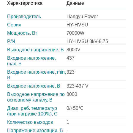
Характеристика
Данные
Производитель
Hangyu Power
Серия
HY-HVSU
Мощность, Вт
70000W
P/N
HY-HVSU 8kV-8.75
Выходное напряжение, В
8000V
Входное напряжение,
437
max, В
Входное напряжение, min,
323
В
Входное напряжение, В
323-437 V
Выходное напряжение по
8000
основному каналу, В
Диап. раб. температур
0/+50℃
(при нагрузке 100%), C
Количество выходов
1
Напряжение изоляции, В
-