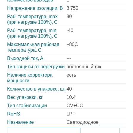
Напряжение изоляции, В
3 750
Раб. температура, max
80
(при нагрузке 100%), C
Раб. температура, min
-40
(при нагрузке 100%), C
Максимальная рабочая
+80C
температура, C
Выходной ток, А
---
Тип защиты от перегрузки
постоянный ток
Наличие корректора
есть
мощности
Количество в упаковке, шт.
40
Вес упаковки, кг
10.4
Тип стабилизации
CV+CC
RoHS
LPF
Назначение
Светодиодное