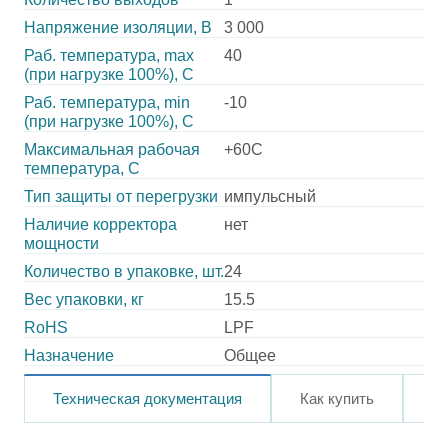
Напряжение изоляции, В
3 000
Раб. температура, max
40
(при нагрузке 100%), C
Раб. температура, min
-10
(при нагрузке 100%), C
Максимальная рабочая
+60C
температура, C
Тип защиты от перегрузки
импульсный
Наличие корректора
нет
мощности
Количество в упаковке, шт.
24
Вес упаковки, кг
15.5
RoHS
LPF
Назначение
Общее
Техническая документация
Как купить
О