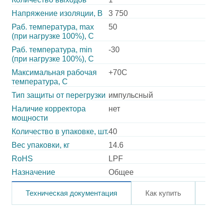
Напряжение изоляции, В
3 750
Раб. температура, max
50
(при нагрузке 100%), C
Раб. температура, min
-30
(при нагрузке 100%), C
Максимальная рабочая
+70C
температура, C
Тип защиты от перегрузки
импульсный
Наличие корректора
нет
мощности
Количество в упаковке, шт.
40
Вес упаковки, кг
14.6
RoHS
LPF
Назначение
Общее
Техническая документация
Как купить
О