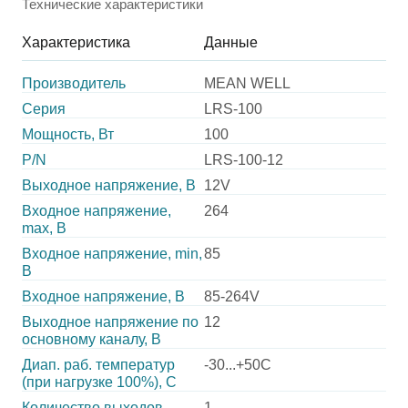
Технические характеристики
Характеристика
Данные
Производитель
MEAN WELL
Серия
LRS-100
Мощность, Вт
100
P/N
LRS-100-12
Выходное напряжение, В
12V
Входное напряжение,
264
max, В
Входное напряжение, min,
85
В
Входное напряжение, В
85-264V
Выходное напряжение по
12
основному каналу, В
Диап. раб. температур
-30...+50C
(при нагрузке 100%), C
Количество выходов
1