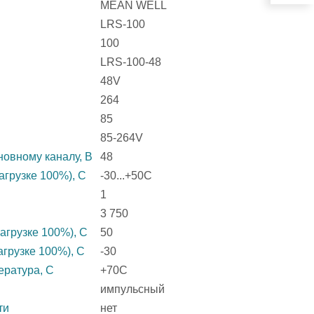
MEAN WELL
LRS-100
100
LRS-100-48
48V
264
85
85-264V
овному каналу, В
48
агрузке 100%), C
-30...+50C
1
3 750
агрузке 100%), C
50
агрузке 100%), C
-30
ература, C
+70C
импульсный
ти
нет