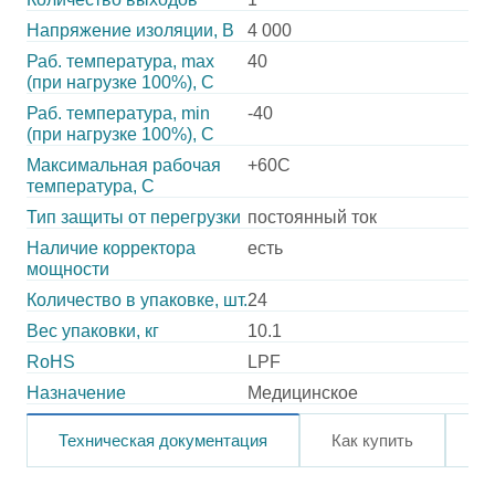
Напряжение изоляции, В
4 000
Раб. температура, max
40
(при нагрузке 100%), C
Раб. температура, min
-40
(при нагрузке 100%), C
Максимальная рабочая
+60C
температура, C
Тип защиты от перегрузки
постоянный ток
Наличие корректора
есть
мощности
Количество в упаковке, шт.
24
Вес упаковки, кг
10.1
RoHS
LPF
Назначение
Медицинское
Техническая документация
Как купить
О