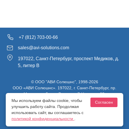
+7 (812) 703-00-66
sales@avi-solutions.com
197022, Санкт-Петербург, проспект Медиков, д.
5, литер В
© ООО "АВИ Солюшнс", 1998-2026
ООО «АВИ Солюшнс». 197022, г. Санкт-Петербург, пр.
Медиков, д.5, лит. В, ч. пом. 7-Н, ч. ком. 82.
ИНН 7813470830 / КПП 781301001 / ОГРН 1107847137980
Мы используем файлы cookie, чтобы
Согласен
улучшить работу сайта. Продолжая
использовать сайт, вы соглашаетесь с
Политика конфиденциальности
политикой конфиденциальности
.