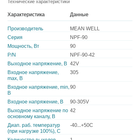
Технические характеристики
Характеристика
Данные
Производитель
MEAN WELL
Серия
NPF-90
Мощность, Вт
90
P/N
NPF-90-42
Выходное напряжение, В
42V
Входное напряжение,
305
max, В
Входное напряжение, min,
90
В
Входное напряжение, В
90-305V
Выходное напряжение по
42
основному каналу, В
Диап. раб. температур
-40...+50C
(при нагрузке 100%), C
Количество выходов
1