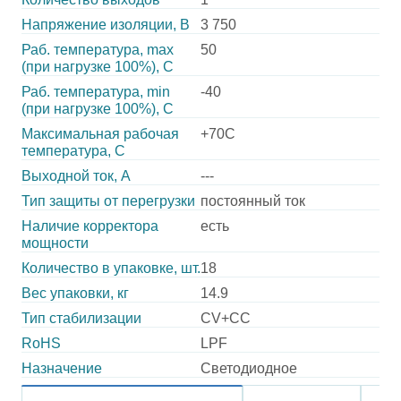
Напряжение изоляции, В
3 750
Раб. температура, max
50
(при нагрузке 100%), C
Раб. температура, min
-40
(при нагрузке 100%), C
Максимальная рабочая
+70C
температура, C
Выходной ток, А
---
Тип защиты от перегрузки
постоянный ток
Наличие корректора
есть
мощности
Количество в упаковке, шт.
18
Вес упаковки, кг
14.9
Тип стабилизации
CV+CC
RoHS
LPF
Назначение
Светодиодное