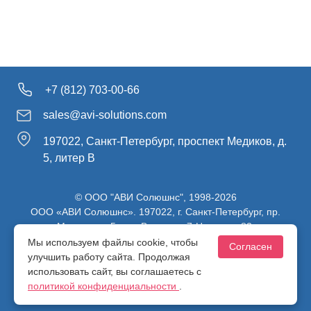
+7 (812) 703-00-66
sales@avi-solutions.com
197022, Санкт-Петербург, проспект Медиков, д.
5, литер В
© ООО "АВИ Солюшнс", 1998-2026
ООО «АВИ Солюшнс». 197022, г. Санкт-Петербург, пр.
Медиков, д.5, лит. В, ч. пом. 7-Н, ч. ком. 82.
ИНН 7813470830 / КПП 781301001 / ОГРН 1107847137980
Мы используем файлы cookie, чтобы
Согласен
улучшить работу сайта. Продолжая
использовать сайт, вы соглашаетесь с
Политика конфиденциальности
политикой конфиденциальности
.