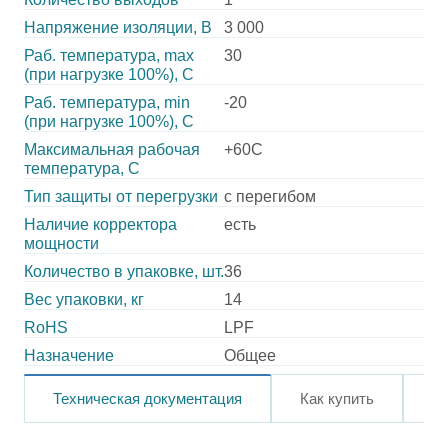
Напряжение изоляции, В
3 000
Раб. температура, max
30
(при нагрузке 100%), C
Раб. температура, min
-20
(при нагрузке 100%), C
Максимальная рабочая
+60C
температура, C
Тип защиты от перегрузки
с перегибом
Наличие корректора
есть
мощности
Количество в упаковке, шт.
36
Вес упаковки, кг
14
RoHS
LPF
Назначение
Общее
Техническая документация
Как купить
О