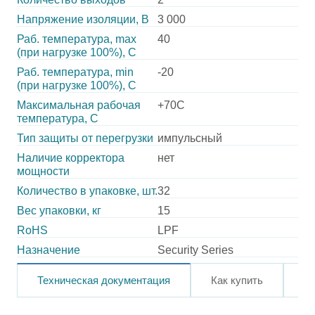
Напряжение изоляции, В
3 000
Раб. температура, max
40
(при нагрузке 100%), C
Раб. температура, min
-20
(при нагрузке 100%), C
Максимальная рабочая
+70C
температура, C
Тип защиты от перегрузки
импульсный
Наличие корректора
нет
мощности
Количество в упаковке, шт.
32
Вес упаковки, кг
15
RoHS
LPF
Назначение
Security Series
Техническая документация
Как купить
О