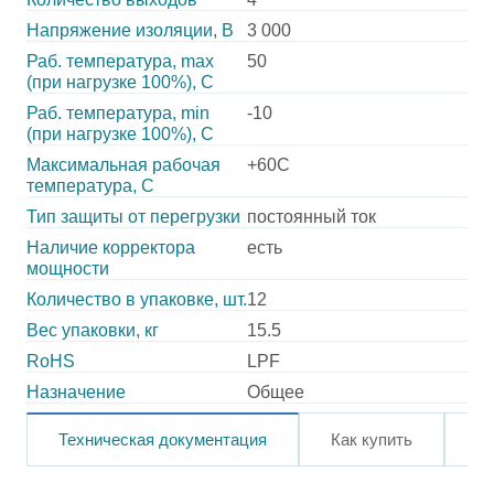
Напряжение изоляции, В
3 000
Раб. температура, max
50
(при нагрузке 100%), C
Раб. температура, min
-10
(при нагрузке 100%), C
Максимальная рабочая
+60C
температура, C
Тип защиты от перегрузки
постоянный ток
Наличие корректора
есть
мощности
Количество в упаковке, шт.
12
Вес упаковки, кг
15.5
RoHS
LPF
Назначение
Общее
Техническая документация
Как купить
О