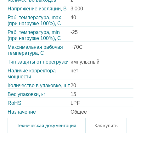
Напряжение изоляции, В
3 000
Раб. температура, max
40
(при нагрузке 100%), C
Раб. температура, min
-25
(при нагрузке 100%), C
Максимальная рабочая
+70C
температура, C
Тип защиты от перегрузки
импульсный
Наличие корректора
нет
мощности
Количество в упаковке, шт.
20
Вес упаковки, кг
15
RoHS
LPF
Назначение
Общее
Техническая документация
Как купить
О