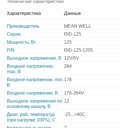
Технические характеристики
Характеристика
Данные
Производитель
MEAN WELL
Серия
RID-125
Мощность, Вт
125
P/N
RID-125-1205
Выходное напряжение, В
12V/5V
Входное напряжение,
264
max, В
Входное напряжение, min,
176
В
Входное напряжение, В
176-264V
Выходное напряжение по
12
основному каналу, В
Диап. раб. температур
-25...+40C
(при нагрузке 100%), C
Количество выходов
2