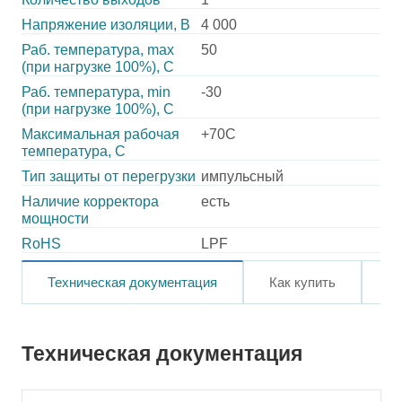
Напряжение изоляции, В
4 000
Раб. температура, max
50
(при нагрузке 100%), C
Раб. температура, min
-30
(при нагрузке 100%), C
Максимальная рабочая
+70C
температура, C
Тип защиты от перегрузки
импульсный
Наличие корректора
есть
мощности
RoHS
LPF
Техническая документация
Как купить
О
Техническая документация