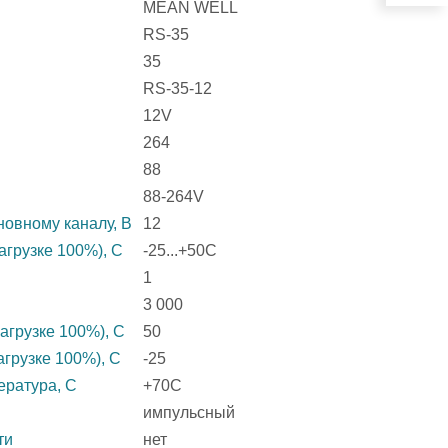
MEAN WELL
RS-35
35
RS-35-12
12V
264
88
88-264V
овному каналу, В
12
агрузке 100%), C
-25...+50C
1
3 000
агрузке 100%), C
50
агрузке 100%), C
-25
ература, C
+70C
импульсный
ти
нет