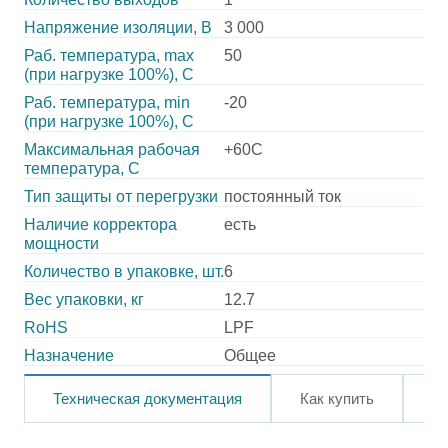
Напряжение изоляции, В
3 000
Раб. температура, max
50
(при нагрузке 100%), C
Раб. температура, min
-20
(при нагрузке 100%), C
Максимальная рабочая
+60C
температура, C
Тип защиты от перегрузки
постоянный ток
Наличие корректора
есть
мощности
Количество в упаковке, шт.
6
Вес упаковки, кг
12.7
RoHS
LPF
Назначение
Общее
Техническая документация
Как купить
О