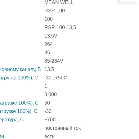
MEAN WELL
RSP-100
100
RSP-100-13,5
13,5V
264
85
85-264V
овному каналу, В
13.5
агрузке 100%), C
-30...+50C
1
3 000
агрузке 100%), C
50
агрузке 100%), C
-30
ература, C
+70C
постоянный ток
ти
есть