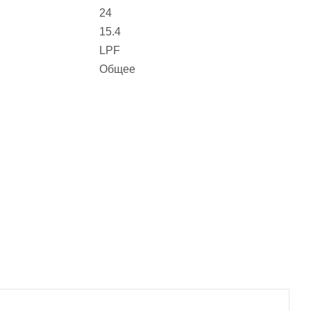
24
15.4
LPF
Общее