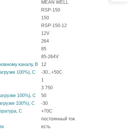
MEAN WELL
RSP-150
150
RSP-150-12
12V
264
85
85-264V
овному каналу, В
12
агрузке 100%), C
-30...+50C
1
3 750
агрузке 100%), C
50
агрузке 100%), C
-30
ература, C
+70C
постоянный ток
ти
есть