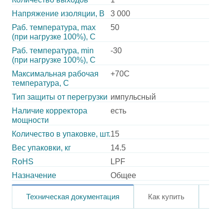
Напряжение изоляции, В
3 000
Раб. температура, max
50
(при нагрузке 100%), C
Раб. температура, min
-30
(при нагрузке 100%), C
Максимальная рабочая
+70C
температура, C
Тип защиты от перегрузки
импульсный
Наличие корректора
есть
мощности
Количество в упаковке, шт.
15
Вес упаковки, кг
14.5
RoHS
LPF
Назначение
Общее
Техническая документация
Как купить
О