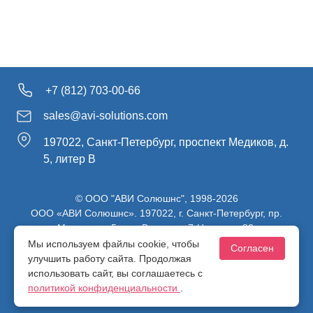
+7 (812) 703-00-66
sales@avi-solutions.com
197022, Санкт-Петербург, проспект Медиков, д.
5, литер В
© ООО "АВИ Солюшнс", 1998-2026
ООО «АВИ Солюшнс». 197022, г. Санкт-Петербург, пр.
Медиков, д.5, лит. В, ч. пом. 7-Н, ч. ком. 82.
ИНН 7813470830 / КПП 781301001 / ОГРН 1107847137980
Мы используем файлы cookie, чтобы
Согласен
улучшить работу сайта. Продолжая
использовать сайт, вы соглашаетесь с
Политика конфиденциальности
политикой конфиденциальности
.