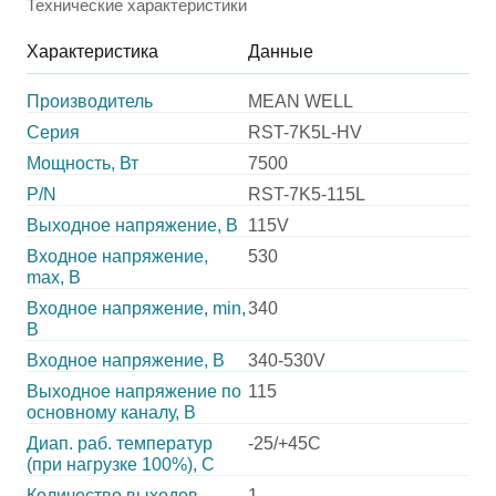
Технические характеристики
Характеристика
Данные
Производитель
MEAN WELL
Серия
RST-7K5L-HV
Мощность, Вт
7500
P/N
RST-7K5-115L
Выходное напряжение, В
115V
Входное напряжение,
530
max, В
Входное напряжение, min,
340
В
Входное напряжение, В
340-530V
Выходное напряжение по
115
основному каналу, В
Диап. раб. температур
-25/+45C
(при нагрузке 100%), C
Количество выходов
1